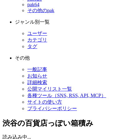
pak64
その他のpak
ジャンル別一覧
ユーザー
カテゴリ
タグ
その他
一般記事
お知らせ
詳細検索
公開マイリスト一覧
各種ツール（SNS, RSS, API, MCP）
サイトの使い方
プライバシーポリシー
渋谷の百貨店っぽい箱積み
読み込み中...