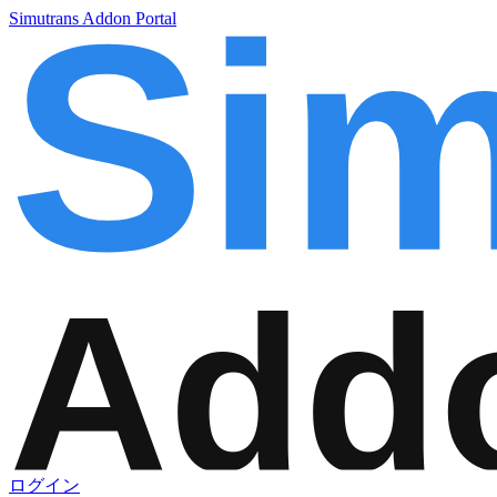
Simutrans Addon Portal
ログイン