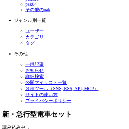
pak64
その他のpak
ジャンル別一覧
ユーザー
カテゴリ
タグ
その他
一般記事
お知らせ
詳細検索
公開マイリスト一覧
各種ツール（SNS, RSS, API, MCP）
サイトの使い方
プライバシーポリシー
新・急行型電車セット
読み込み中...