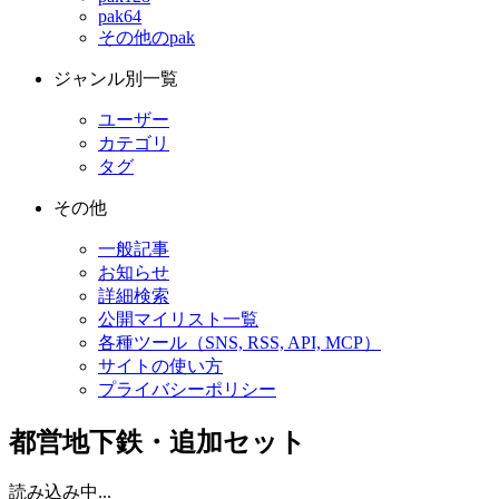
pak64
その他のpak
ジャンル別一覧
ユーザー
カテゴリ
タグ
その他
一般記事
お知らせ
詳細検索
公開マイリスト一覧
各種ツール（SNS, RSS, API, MCP）
サイトの使い方
プライバシーポリシー
都営地下鉄・追加セット
読み込み中...