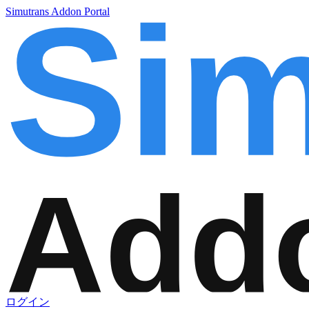
Simutrans Addon Portal
ログイン