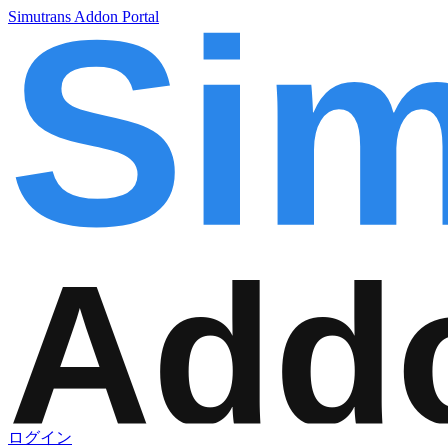
Simutrans Addon Portal
ログイン