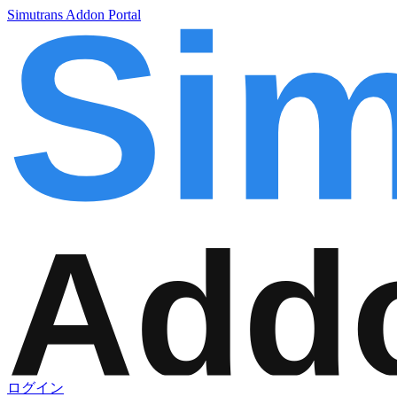
Simutrans Addon Portal
ログイン