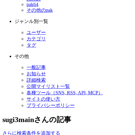
pak64
その他のpak
ジャンル別一覧
ユーザー
カテゴリ
タグ
その他
一般記事
お知らせ
詳細検索
公開マイリスト一覧
各種ツール（SNS, RSS, API, MCP）
サイトの使い方
プライバシーポリシー
sugi3mainさんの記事
さらに検索条件を追加する