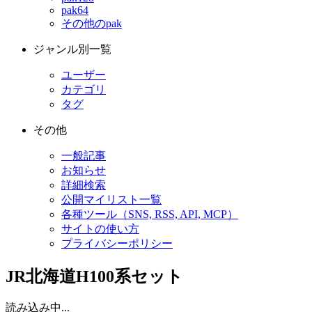
pak64
その他のpak
ジャンル別一覧
ユーザー
カテゴリ
タグ
その他
一般記事
お知らせ
詳細検索
公開マイリスト一覧
各種ツール（SNS, RSS, API, MCP）
サイトの使い方
プライバシーポリシー
JR北海道H100系セット
読み込み中...