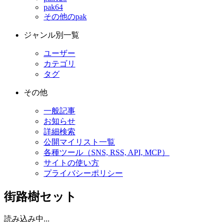
pak64
その他のpak
ジャンル別一覧
ユーザー
カテゴリ
タグ
その他
一般記事
お知らせ
詳細検索
公開マイリスト一覧
各種ツール（SNS, RSS, API, MCP）
サイトの使い方
プライバシーポリシー
街路樹セット
読み込み中...