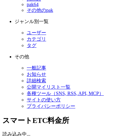
pak64
その他のpak
ジャンル別一覧
ユーザー
カテゴリ
タグ
その他
一般記事
お知らせ
詳細検索
公開マイリスト一覧
各種ツール（SNS, RSS, API, MCP）
サイトの使い方
プライバシーポリシー
スマートETC料金所
読み込み中...