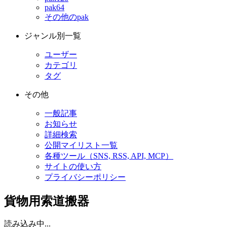
pak64
その他のpak
ジャンル別一覧
ユーザー
カテゴリ
タグ
その他
一般記事
お知らせ
詳細検索
公開マイリスト一覧
各種ツール（SNS, RSS, API, MCP）
サイトの使い方
プライバシーポリシー
貨物用索道搬器
読み込み中...