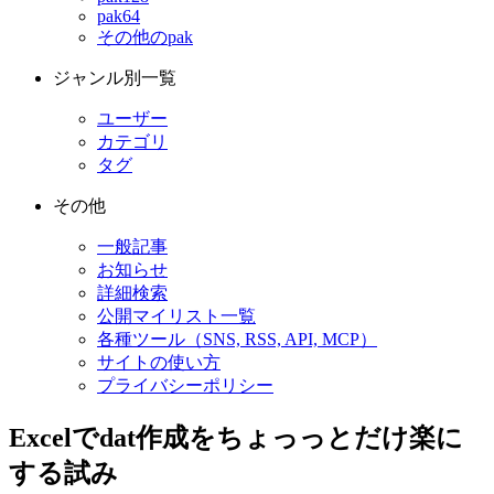
pak64
その他のpak
ジャンル別一覧
ユーザー
カテゴリ
タグ
その他
一般記事
お知らせ
詳細検索
公開マイリスト一覧
各種ツール（SNS, RSS, API, MCP）
サイトの使い方
プライバシーポリシー
Excelでdat作成をちょっっとだけ楽に
する試み