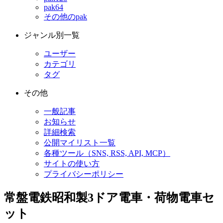
pak64
その他のpak
ジャンル別一覧
ユーザー
カテゴリ
タグ
その他
一般記事
お知らせ
詳細検索
公開マイリスト一覧
各種ツール（SNS, RSS, API, MCP）
サイトの使い方
プライバシーポリシー
常盤電鉄昭和製3ドア電車・荷物電車セ
ット