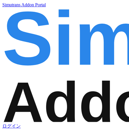
Simutrans Addon Portal
ログイン