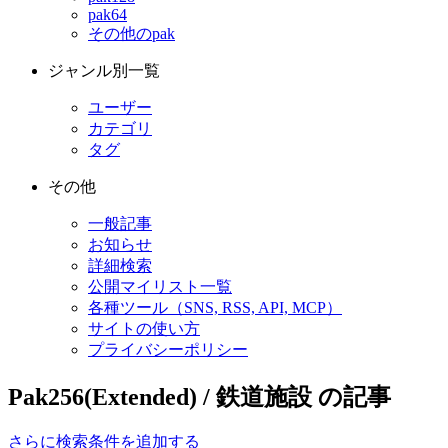
pak64
その他のpak
ジャンル別一覧
ユーザー
カテゴリ
タグ
その他
一般記事
お知らせ
詳細検索
公開マイリスト一覧
各種ツール（SNS, RSS, API, MCP）
サイトの使い方
プライバシーポリシー
Pak256(Extended) / 鉄道施設 の記事
さらに検索条件を追加する