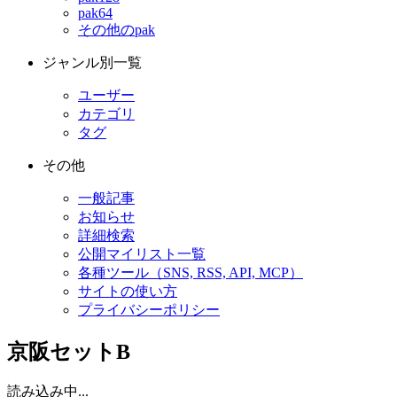
pak64
その他のpak
ジャンル別一覧
ユーザー
カテゴリ
タグ
その他
一般記事
お知らせ
詳細検索
公開マイリスト一覧
各種ツール（SNS, RSS, API, MCP）
サイトの使い方
プライバシーポリシー
京阪セットB
読み込み中...